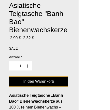
Asiatische
Teigtasche "Banh
Bao"
Bienenwachskerze
Standardpreis
Sale-
 2,90 € 
2,32 €
Preis
SALE
Anzahl
*
In den Warenkorb
Asiatische Teigtasche „Banh
Bao“ Bienenwachskerze
aus
100 % reinem Bienenwachs –