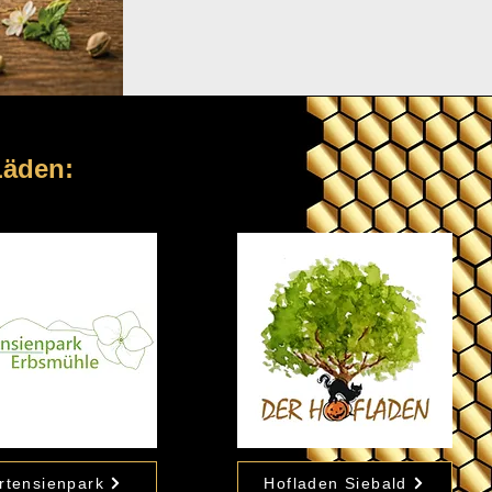
Läden:
rtensienpark
Hofladen Siebald