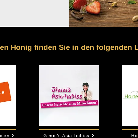
en Honig finden Sie in den folgenden 
usen
Gimm's Asia-Imbiss
Ho