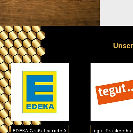
Unser
EDEKA Großalmerode
tegut Frankersha