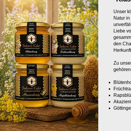
Unser kl
Natur in
unverfäl
Liebe v
gesammel
den Char
Herkunft
Zu unse
gehören
Blütenh
Früchtra
Rapsblü
Akazien
Göttinge