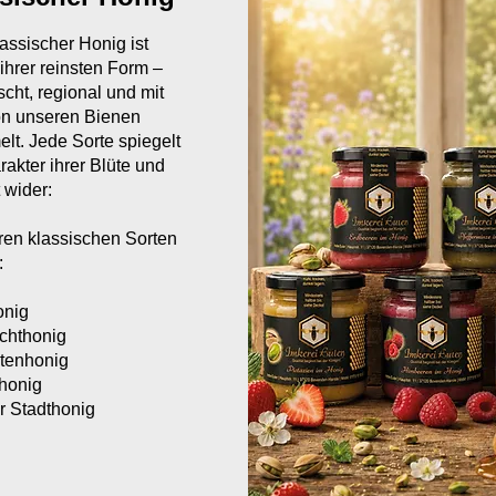
assischer Honig ist
 ihrer reinsten Form –
scht, regional und mit
on unseren Bienen
t. Jede Sorte spiegelt
akter ihrer Blüte und
 wider:
ren klassischen Sorten
:
onig
chthonig
tenhonig
honig
r Stadthonig