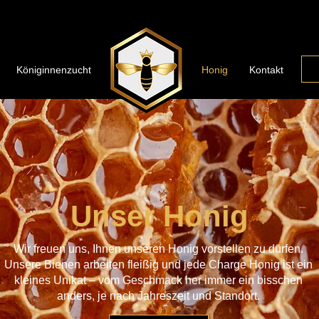
Königinnenzucht
Honig
Kontakt
Unser Honig
Wir freuen uns, Ihnen unseren Honig vorstellen zu dürfen.
Unsere Bienen arbeiten fleißig und jede Charge Honig ist ein
kleines Unikat – vom Geschmack her immer ein bisschen
anders, je nach Jahreszeit und Standort.