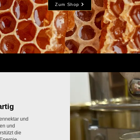
Zum Shop
rtig
tennektar und
fen und
rstützt die
 Energie.