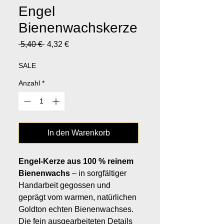
Engel
Bienenwachskerze
Standardpreis
Sale-
 5,40 € 
4,32 €
Preis
SALE
Anzahl
*
In den Warenkorb
Engel-Kerze aus 100 % reinem
Bienenwachs
– in sorgfältiger
Handarbeit gegossen und
geprägt vom warmen, natürlichen
Goldton echten Bienenwachses.
Die fein ausgearbeiteten Details