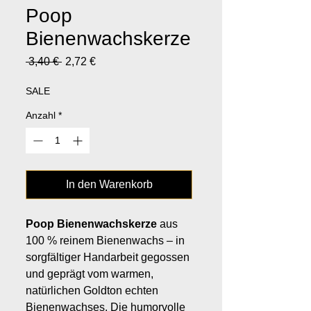
Poop
Bienenwachskerze
Standardpreis
Sale-
 3,40 € 
2,72 €
Preis
SALE
Anzahl
*
In den Warenkorb
Poop Bienenwachskerze
aus
100 % reinem Bienenwachs – in
sorgfältiger Handarbeit gegossen
und geprägt vom warmen,
natürlichen Goldton echten
Bienenwachses. Die humorvolle