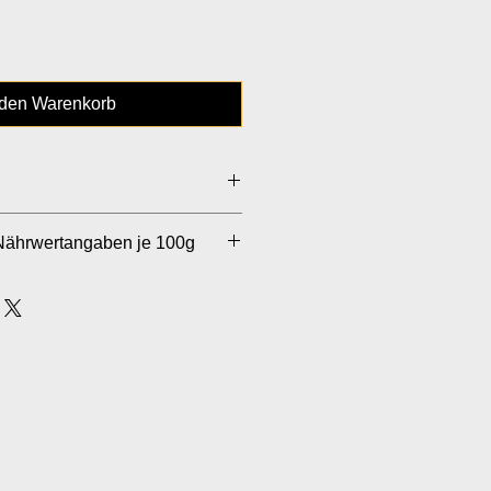
 den Warenkorb
g, 0,4% Vanilleschote aus
 Nährwertangaben je 100g
 288kcal
Fettsäuren: 0g
g
6,2g
Honig enthalten, nicht zugesetzt